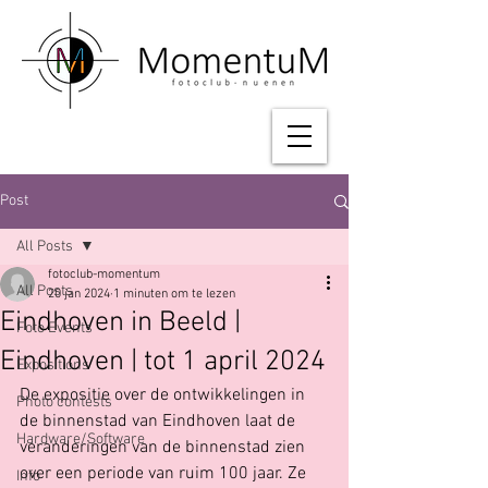
Post
All Posts
fotoclub-momentum
All Posts
20 jan 2024
1 minuten om te lezen
Eindhoven in Beeld |
Foto Events
Eindhoven | tot 1 april 2024
Expositions
De expositie over de ontwikkelingen in 
Photo contests
de binnenstad van Eindhoven laat de 
Hardware/Software
veranderingen van de binnenstad zien 
over een periode van ruim 100 jaar. Ze 
Info