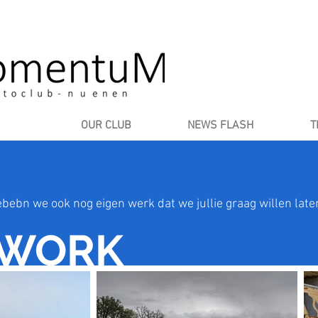
OUR CLUB
NEWS FLASH
T
bebn we ook nog eigen werk dat we jullie graag willen laten
WORK