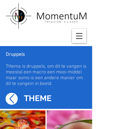
Druppels
THema is druppels, om dit te vangen is
meestal een macro een mooi middel
maar soms is een andere manier om
dit te vangein in beeld.
THEME