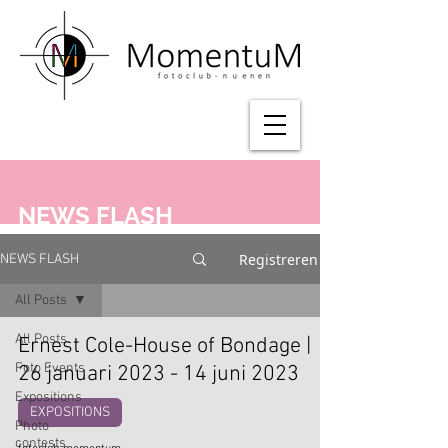
NEWS FLASH
Registreren
NEWS FLASH
All Posts
All Posts
Ernest Cole-House of Bondage |
Foto Events
26 januari 2023 - 14 juni 2023
Expositions
EXPOSITIONS
Photo
contests