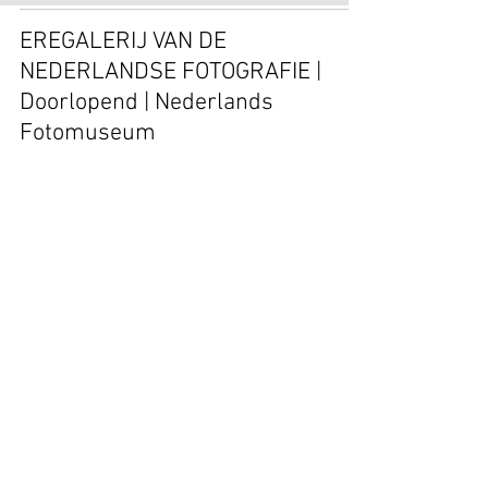
EREGALERIJ VAN DE
NEDERLANDSE FOTOGRAFIE |
Doorlopend | Nederlands
Fotomuseum
EXPOSITIONS
fotoclub-momentum
14 dec 2022
1 minuten om te lezen
WALKER EVANS | 8 oktober 2022-
5 maart 2023 | Kunsthal Helmond
EXPOSITIONS
fotoclub-momentum
14 dec 2022
1 minuten om te lezen