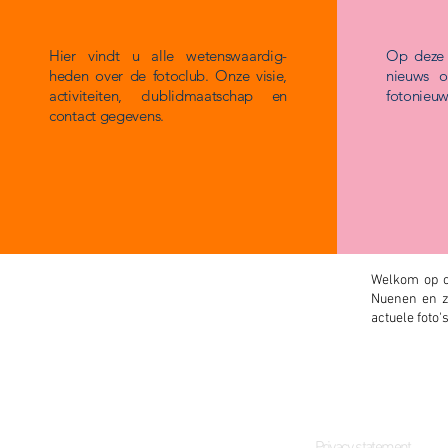
Hier vindt u alle wetenswaardig-
Op deze 
heden over de fotoclub. Onze visie,
nieuws o
activiteiten, clublidmaatschap en
fotonieuw
contact gegevens.
Welkom op o
Nuenen en z
actuele foto'
© Copyright b