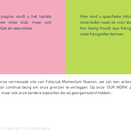
pagina vindt u het laatste
Hier vind u specifieke info
ver onze club, maar ook
onze leden waar ze voor st
tjes en exposities.
hun bezig houdt qua fotog
onze fotografen kennen.
nze vernieuwde site van Fotoclub Momentum Nuenen, we zijn een actieve
ijn continue bezig om onze grenzen te verleggen. Op onze 'OUR WORK' p
s maar ook onze eerdere exposities die wij georganiseerd hebben..
y photographer
© Copyright by photographer