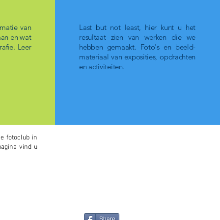
rmatie van
Last but not least, hier kunt u het
aan en wat
resultaat zien van werken die we
rafie.
Leer
hebben gemaakt. Foto's en beeld-
materiaal van exposities, opdrachten
en activiteiten.
 fotoclub in
agina vind u
Share